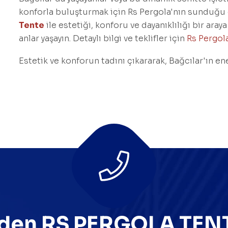
konforla buluşturmak için Rs Pergola'nın sunduğu
Tente
ile estetiği, konforu ve dayanıklılığı bir aray
anlar yaşayın. Detaylı bilgi ve teklifler için
Rs Pergol
Estetik ve konforun tadını çıkararak, Bağcılar'ın en
den RS PERGOLA TENT