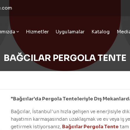
e.com
ımızda
Hizmetler
Uygulamalar
Katalog
Medi
BAĞCILAR PERGOLA TENTE
"Bağcılar'da Pergola Tenteleriyle Dış Mekanlarda
Bağcılar, İstanbul'un hızla gelişen ve enerjisiyle di
hayatının karmaşasından uzaklaşmak ve ev veya iş yer
getirmek istiyorsanız,
Bağcılar Pergola Tente
tam 