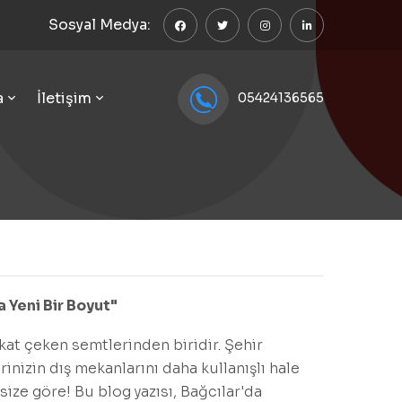
Sosyal Medya:
a
İletişim
05424136565
 Yeni Bir Boyut"
kkat çeken semtlerinden biridir. Şehir
inizin dış mekanlarını daha kullanışlı hale
size göre! Bu blog yazısı, Bağcılar'da