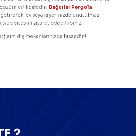
 çözümleri keşfedin.
Bağcılar Pergola
a getirerek, ev veya iş yerinizde unutulmaz
a
web sitesini ziyaret edebilirsiniz.
erjisini dış mekanlarınızda hissedin!
E ?