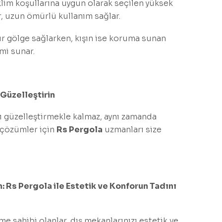
lim koşullarına uygun olarak seçilen yüksek
r, uzun ömürlü kullanım sağlar.
ir gölge sağlarken, kışın ise koruma sunan
mi sunar.
 Güzelleştirin
zı güzelleştirmekle kalmaz, aynı zamanda
e çözümler için
Rs Pergola
uzmanları size
n: Rs Pergola ile Estetik ve Konforun Tadını
e sahibi olanlar, dış mekanlarınızı estetik ve