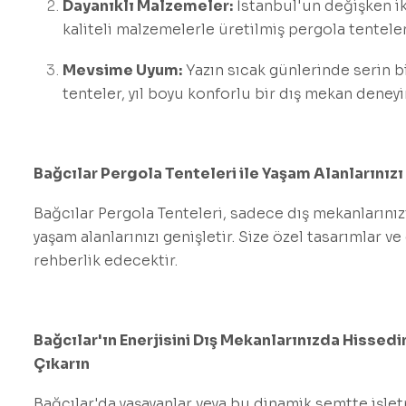
Dayanıklı Malzemeler:
İstanbul'un değişken ik
kaliteli malzemelerle üretilmiş pergola tentele
Mevsime Uyum:
Yazın sıcak günlerinde serin b
tenteler, yıl boyu konforlu bir dış mekan deneyi
Bağcılar Pergola Tenteleri ile Yaşam Alanlarınızı
Bağcılar Pergola Tenteleri, sadece dış mekanlarını
yaşam alanlarınızı genişletir. Size özel tasarımlar v
rehberlik edecektir.
Bağcılar'ın Enerjisini Dış Mekanlarınızda Hissedi
Çıkarın
Bağcılar'da yaşayanlar veya bu dinamik semtte işletm